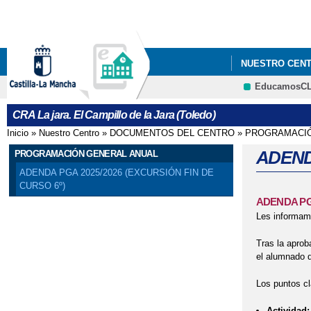
NUESTRO CEN
EducamosC
LES RECORDAM
CRA La jara. El Campillo de la Jara (Toledo)
Inicio
»
Nuestro Centro
»
DOCUMENTOS DEL CENTRO
»
PROGRAMACIÓ
Se encuentra usted aquí
ADEND
PROGRAMACIÓN GENERAL ANUAL
ADENDA PGA 2025/2026 (EXCURSIÓN FIN DE
CURSO 6º)
ADENDA PGA
Les informamo
Tras la aprob
el alumnado d
Los puntos cl
Actividad: