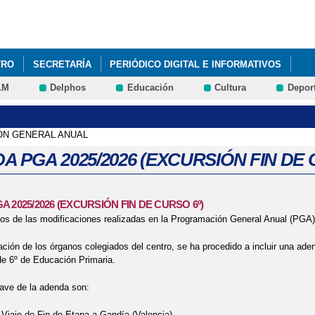
Pasar al
contenido
principal
TRO
SECRETARÍA
PERIÓDICO DIGITAL E INFORMATIVOS
LM
Delphos
Educación
Cultura
Depor
OS QUE EL PRÓXIMO LUNES 9 DE MARZO NO ES LECTIVO.
CALE
N GENERAL ANUAL
A PGA 2025/2026 (EXCURSIÓN FIN DE 
 2025/2026 (EXCURSIÓN FIN DE CURSO 6º)
s de las modificaciones realizadas en la Programación General Anual (PGA)
ación de los órganos colegiados del centro, se ha procedido a incluir una ade
e 6º de Educación Primaria.
ave de la adenda son:
Viaje de Fin de Etapa a Gandía (Valencia).