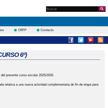
Search this site
Formulario de
búsqueda
tes
CRFP
Contacto
NDARIO ESCOLAR
CURSO 6º)
 del presente curso escolar 2025/2026.
nda relativa a una nueva actividad complementaria de fin de etapa para