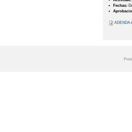
Fechas:
De
Aprobacio
ADENDA 
Prot