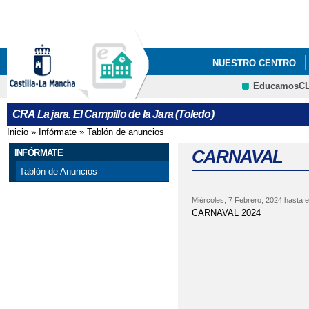
Pa
co
pri
NUESTRO CENTRO
EducamosC
LES RECORDAMOS QU
CRFP
CRA La jara. El Campillo de la Jara (Toledo)
CALENDARIO ESCOL
Inicio
»
Infórmate
»
Tablón de anuncios
Se encuentra usted aquí
CARNAVAL
INFÓRMATE
Tablón de Anuncios
Miércoles, 7 Febrero, 2024
hasta e
CARNAVAL 2024