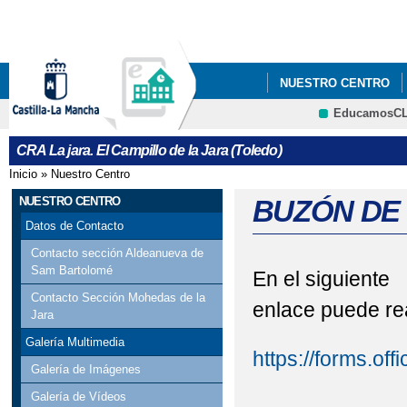
Pa
co
pri
NUESTRO CENTRO
EducamosC
LES RECORDAMOS QU
CRFP
CRA La jara. El Campillo de la Jara (Toledo)
CALENDARIO ESCOL
Inicio
»
Nuestro Centro
Se encuentra usted aquí
NUESTRO CENTRO
BUZÓN DE
Datos de Contacto
Contacto sección Aldeanueva de
Sam Bartolomé
En el siguiente
Contacto Sección Mohedas de la
enlace puede rea
Jara
Galería Multimedia
https://forms.of
Galería de Imágenes
Galería de Vídeos