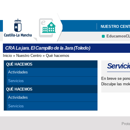
NUESTRO CEN
EducamosC
LES RECORDAM
CRA La jara. El Campillo de la Jara (Toledo)
Inicio
»
Nuestro Centro
»
Qué hacemos
Se encuentra usted aquí
Servici
QUÉ HACEMOS
Actividades
En breve se pondr
Servicios
Disculpe las mol
QUÉ HACEMOS
Actividades
Servicios
Prot