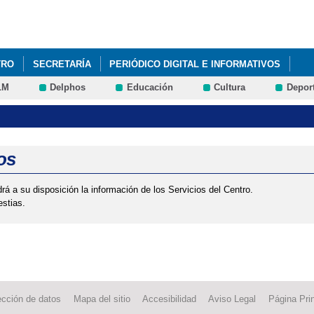
Pasar al
contenido
principal
TRO
SECRETARÍA
PERIÓDICO DIGITAL E INFORMATIVOS
LM
Delphos
Educación
Cultura
Depor
OS QUE EL PRÓXIMO LUNES 9 DE MARZO NO ES LECTIVO.
CALE
os
á a su disposición la información de los Servicios del Centro.
estias.
ección de datos
Mapa del sitio
Accesibilidad
Aviso Legal
Página Prin